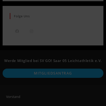
Folge Uns
Opens
Opens
in
in
a
a
new
new
Werde Mitglied bei SV GO! Saar 05 Leichtathletik e.V.
tab
tab
O
MITGLIEDSANTRAG
i
a
n
t
Vorstand