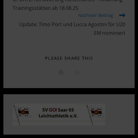
ansehen
Trainingsstätten ab 18.08.25
Nächster Beitrag
Update: Timo Port und Lucca Agostini für U20
EM nominiert
DIESEN
PLEASE SHARE THIS
INHALT
TEILEN
Öffnet
Öffnet
in
in
einem
einem
neuen
neuen
Fenster
Fenster