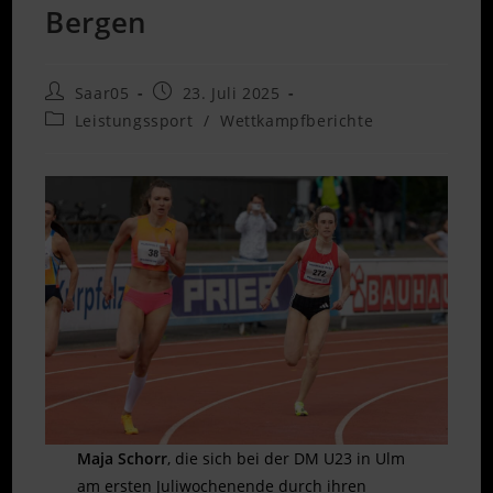
Bergen
Beitrags-
Beitrag
Saar05
23. Juli 2025
Autor:
veröffentlicht:
Beitrags-
Leistungssport
/
Wettkampfberichte
Kategorie:
Maja Schorr
, die sich bei der DM U23 in Ulm
am ersten Juliwochenende durch ihren