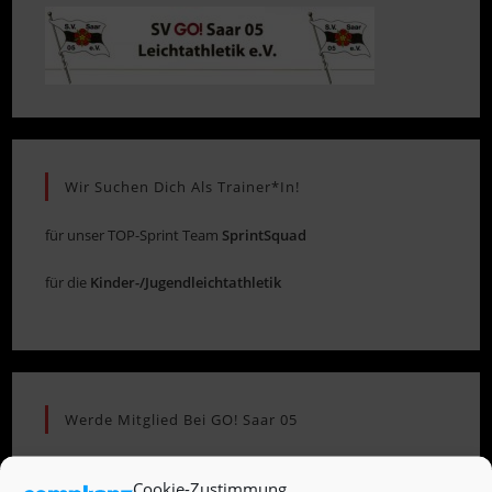
Wir Suchen Dich Als Trainer*in!
für unser TOP-Sprint Team
SprintSquad
für die
Kinder-/Jugendleichtathletik
Werde Mitglied Bei GO! Saar 05
Hier kannst Du Dich direkt online bei uns anmelden (klick
Cookie-Zustimmung