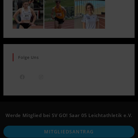
Folge Uns
Opens
Opens
in
in
a
a
new
new
Werde Mitglied bei SV GO! Saar 05 Leichtathletik e.V.
tab
tab
O
MITGLIEDSANTRAG
i