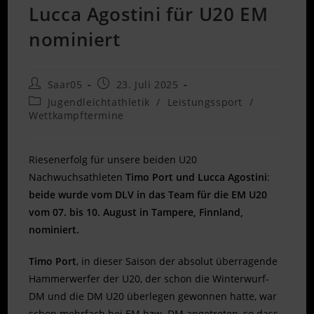
Lucca Agostini für U20 EM
nominiert
Beitrags-
Beitrag
Saar05
23. Juli 2025
Autor:
veröffentlicht:
Beitrags-
Jugendleichtathletik
/
Leistungssport
/
Kategorie:
Wettkampftermine
Riesenerfolg für unsere beiden U20
Nachwuchsathleten
Timo Port und Lucca Agostini
:
beide wurde vom DLV in das Team für die EM U20
vom 07. bis 10. August in Tampere, Finnland,
nominiert.
Timo Port
, in dieser Saison der absolut überragende
Hammerwerfer der U20, der schon die Winterwurf-
DM und die DM U20 überlegen gewonnen hatte, war
schon mehrfach bei EM bzw. DM angetreten, so dass