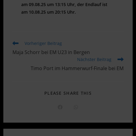
am 09.08.25 um 13:15 Uhr, der Endlauf ist
am 10.08.25 um 20:15 Uhr.
Weitere
Vorheriger Beitrag
Artikel
Maja Schorr bei EM U23 in Bergen
ansehen
Nächster Beitrag
Timo Port im Hammerwurf-Finale bei EM
DIESEN
PLEASE SHARE THIS
INHALT
TEILEN
Öffnet
Öffnet
in
in
einem
einem
neuen
neuen
Fenster
Fenster