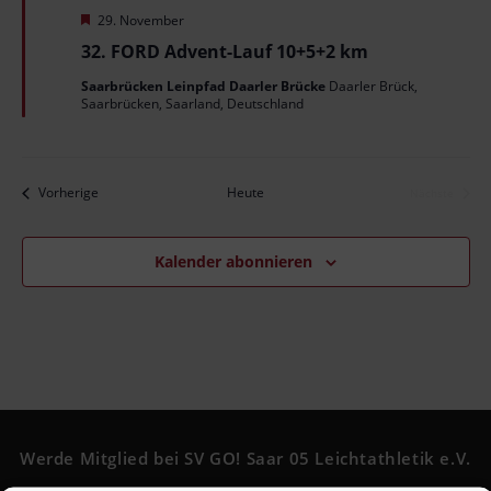
t
H
i
29. November
e
e
32. FORD Advent-Lauf 10+5+2 km
o
r
v
n
n
Saarbrücken Leinpfad Daarler Brücke
Daarler Brück,
o
-
Saarbrücken, Saarland, Deutschland
r
g
N
e
a
h
o
v
Veranstaltungen
Vorherige
Heute
Nächste
b
Veranstalt
i
e
n
g
Kalender abonnieren
a
t
i
o
n
Werde Mitglied bei SV GO! Saar 05 Leichtathletik e.V.