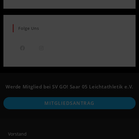
Folge Uns
Opens
Opens
in
in
a
a
new
new
Werde Mitglied bei SV GO! Saar 05 Leichtathletik e.V.
tab
tab
O
MITGLIEDSANTRAG
i
a
n
t
Vorstand