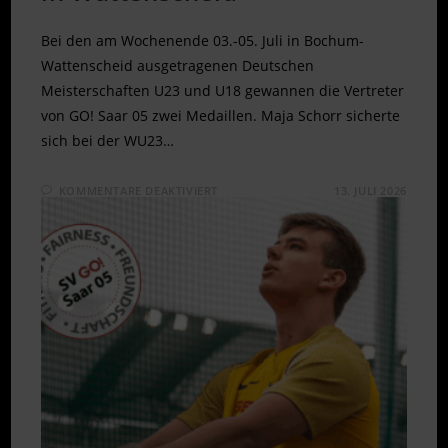
Bei den am Wochenende 03.-05. Juli in Bochum-
Wattenscheid ausgetragenen Deutschen
Meisterschaften U23 und U18 gewannen die Vertreter
von GO! Saar 05 zwei Medaillen. Maja Schorr sicherte
sich bei der WU23…
FÜR
KOMMENTARE DEAKTIVIERT
13. JULI 2026
SILBER
UND
BRONZE
BEI
DM
U23
IN
WATTENSCHEID