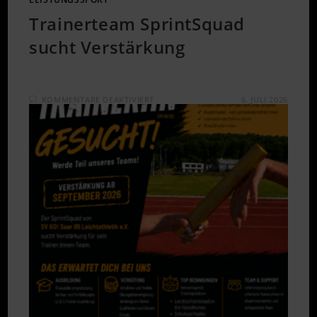
Trainerteam SprintSquad
sucht Verstärkung
FÜR
KOMMENTARE DEAKTIVIERT
6. JULI 2026
TRAINERTEAM
SPRINTSQUAD
SUCHT
VERSTÄRKUNG