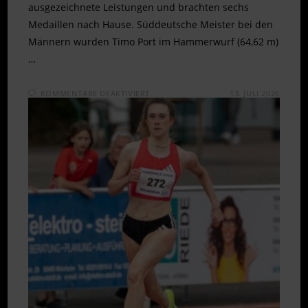
ausgezeichnete Leistungen und brachten sechs
Medaillen nach Hause. Süddeutsche Meister bei den
Männern wurden Timo Port im Hammerwurf (64,62 m)
…
FÜR
KOMMENTARE DEAKTIVIERT
13. JULI 2026
SECHS
MEDAILLEN
BEI
SÜDDEUTSCHEN
MEISTERSCHAFTEN
IN
KOBLENZ