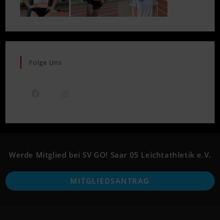
Folge Uns
Opens
Opens
in
in
a
a
new
new
Werde Mitglied bei SV GO! Saar 05 Leichtathletik e.V.
tab
tab
O
MITGLIEDSANTRAG
i
a
n