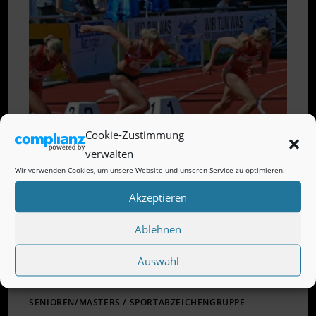
MIT
14
MEDAILLEN
Cookie-Zustimmung
verwalten
Wir verwenden Cookies, um unsere Website und unseren Service zu optimieren.
Akzeptieren
Ablehnen
Auswahl
SENIOREN/MASTERS
/
SPORTABZEICHENGRUPPE