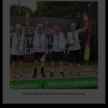
GOLD
FÜR
M80-
STAFFEL
BEI
MASTERS
DM
Backes/Bender/Buchholz/Kroker Bild: privat