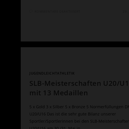
FÜR
KOMMENTARE DEAKTIVIERT
29.
VOLLER
EINSATZ
FÜR
DIE
SPECIAL
OLYMPICS
JUGENDLEICHTATHLETIK
SLB-Meisterschaften U20/U
mit 13 Medaillen
5 x Gold 3 x Silber 5 x Bronze 5 Normerfüllungen 
U20/U16 Das ist die sehr gute Bilanz unserer
Sportler/Sportlerinnen bei den SLB-Meisterschafte
U20/U16 am 30./31. Mai in…