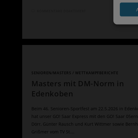
FÜR
KOMMENTARE DEAKTIVIERT
27
SASKIA
WOIDY
MIT
DM-
NORM
SIEBENKAMPF
SENIOREN/MASTERS
/
WETTKAMPFBERICHTE
Masters mit DM-Norm in
Edenkoben
Beim 46. Senioren-Sportfest am 22.5.2026 in Eden
hat unser GO! Saar Express mit den GO! Saar 05ern
Dörr, Günter Rausch und Kurt Wittmer sowie Bern
Grißmer vom TV St.…