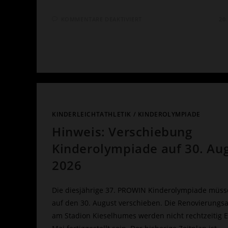
FÜR
KOMMENTARE DEAKTIVIERT
20
TIMO
PORT
GANZ
STARK
IN
HALLE/SAALE
KINDERLEICHTATHLETIK
/
KINDEROLYMPIADE
Hinweis: Verschiebung
Kinderolympiade auf 30. Au
2026
Die diesjährige 37. PROWIN Kinderolympiade müss
auf den 30. August verschieben. Die Renovierungs
am Stadion Kieselhumes werden nicht rechtzeitig 