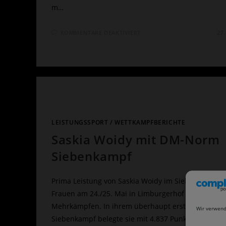
m…
FÜR
KOMMENTARE DEAKTIVIERT
27
SCHNELLE
ZEITEN
UND
GUTE
PLATZIERUNGEN
BEI
GALA
IN
WEINHEIM
LEISTUNGSSPORT
/
WETTKAMPFBERICHTE
Saskia Woidy mit DM-Norm
Siebenkampf
Prima Leistung von Saskia Woidy im Siebenkampf d
Frauen am 24./25. Mai in Limburgerhof bei den 34. 
Mehrkämpfen. In ihrem überhaupt erst zweiten
Wir verwend
Siebenkampf belegte sie mit 4.837 Punkten Rang…