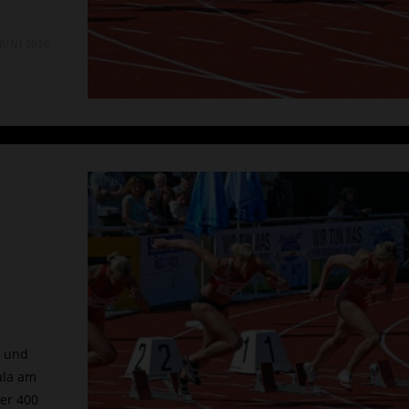
 JUNI 2026
r und
ala am
er 400