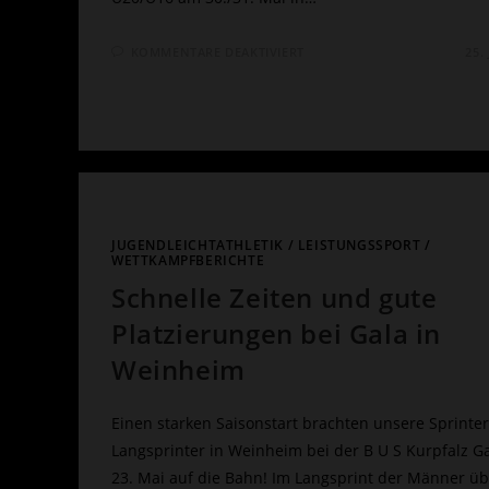
FÜR
KOMMENTARE DEAKTIVIERT
25.
SLB-
MEISTERSCHAFTEN
U20/U16
MIT
13
MEDAILLEN
JUGENDLEICHTATHLETIK
/
LEISTUNGSSPORT
/
WETTKAMPFBERICHTE
Schnelle Zeiten und gute
Platzierungen bei Gala in
Weinheim
Einen starken Saisonstart brachten unsere Sprinte
Langsprinter in Weinheim bei der B U S Kurpfalz G
23. Mai auf die Bahn! Im Langsprint der Männer üb