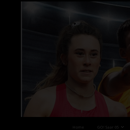
Zum
Inhalt
springen
SV GO!
Home
GO! Saar 05