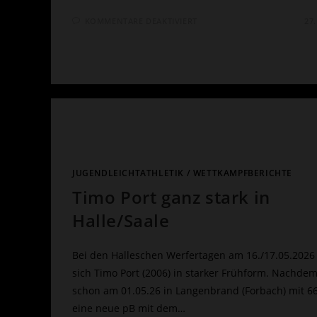
FÜR
KOMMENTARE DEAKTIVIERT
27
MASTERS
MIT
DM-
NORM
IN
EDENKOBEN
JUGENDLEICHTATHLETIK
/
WETTKAMPFBERICHTE
Timo Port ganz stark in
Halle/Saale
Bei den Halleschen Werfertagen am 16./17.05.2026 
sich Timo Port (2006) in starker Frühform. Nachdem
schon am 01.05.26 in Langenbrand (Forbach) mit 6
eine neue pB mit dem…