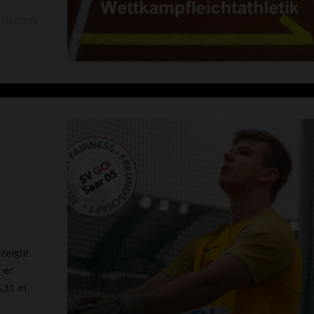
. MAI 2026
zeigte
 er
6,31 m