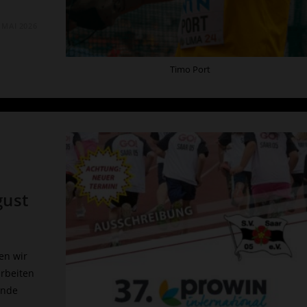
. MAI 2026
Timo Port
gust
en wir
arbeiten
Ende