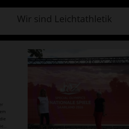
Wir sind Leichtathletik
er
 dem
die
die…