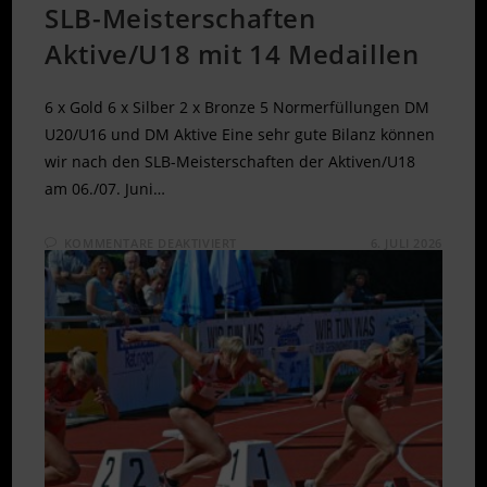
SLB-Meisterschaften
Aktive/U18 mit 14 Medaillen
6 x Gold 6 x Silber 2 x Bronze 5 Normerfüllungen DM
U20/U16 und DM Aktive Eine sehr gute Bilanz können
wir nach den SLB-Meisterschaften der Aktiven/U18
am 06./07. Juni…
FÜR
KOMMENTARE DEAKTIVIERT
6. JULI 2026
SLB-
MEISTERSCHAFTEN
AKTIVE/U18
MIT
14
MEDAILLEN