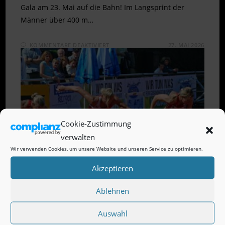
Gala am 23. Mai auf die Bahn! Im Langsprint der
Männer über 400 m…
FÜR
KOMMENTARE DEAKTIVIERT
27. MAI 2026
SCHNELLE
ZEITEN
UND
GUTE
PLATZIERUNGEN
BEI
GALA
IN
WEINHEIM
Cookie-Zustimmung
verwalten
Wir verwenden Cookies, um unsere Website und unseren Service zu optimieren.
Akzeptieren
Ablehnen
Auswahl