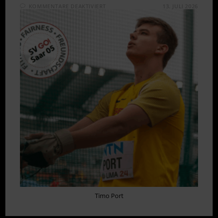
FÜR
KOMMENTARE DEAKTIVIERT
13. JULI 2026
SILBER
UND
BRONZE
BEI
DM
U23
IN
WATTENSCHEID
Timo Port