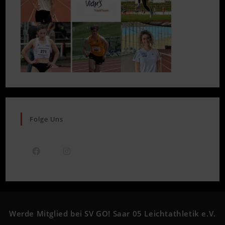
Folge Uns
Opens
Opens
in
in
a
a
new
new
Werde Mitglied bei SV GO! Saar 05 Leichtathletik e.V.
tab
tab