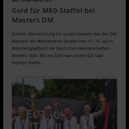
WETTKAMPFBERICHTE
Gold für M80-Staffel bei
Masters DM
Schöne Überraschung für unsere Masters bei den DM
Masters! Am Wochenende fanden vom 17.-19. Juli in
Mönchengladbach die Deutschen Meisterschaften
Masters statt. Mit am Start war unsere GO-Saar
Express Staffel…
FÜR
KOMMENTARE DEAKTIVIERT
20. JULI 2026
GOLD
FÜR
M80-
STAFFEL
BEI
MASTERS
DM