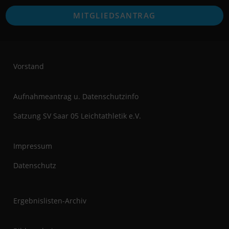
O
MITGLIEDSANTRAG
i
a
n
t
Vorstand
Aufnahmeantrag u. Datenschutzinfo
Satzung SV Saar 05 Leichtathletik e.V.
Impressum
Datenschutz
Ergebnislisten-Archiv