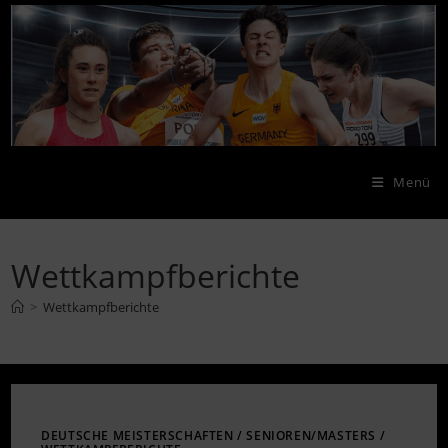
Zum
Inhalt
springen
Menü
Wettkampfberichte
>
Wettkampfberichte
DEUTSCHE MEISTERSCHAFTEN
/
SENIOREN/MASTERS
/