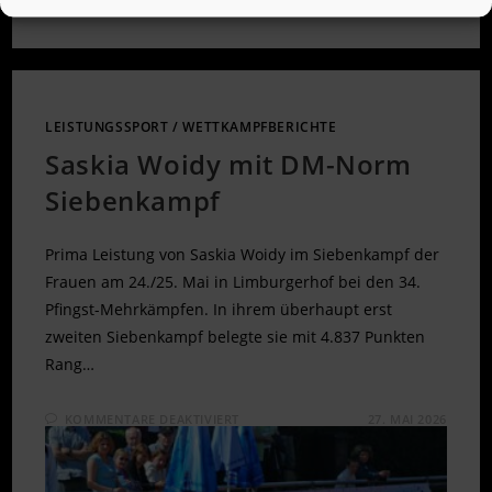
LEISTUNGSSPORT
/
WETTKAMPFBERICHTE
Saskia Woidy mit DM-Norm
Siebenkampf
Prima Leistung von Saskia Woidy im Siebenkampf der
Frauen am 24./25. Mai in Limburgerhof bei den 34.
Pfingst-Mehrkämpfen. In ihrem überhaupt erst
zweiten Siebenkampf belegte sie mit 4.837 Punkten
Rang…
FÜR
KOMMENTARE DEAKTIVIERT
27. MAI 2026
SASKIA
WOIDY
MIT
DM-
NORM