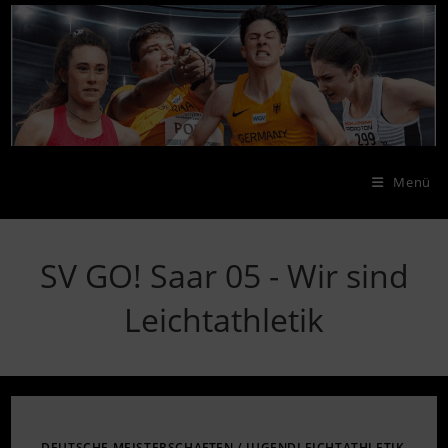
Zum
Inhalt
springen
Menü
SV GO! Saar 05 - Wir sind
Leichtathletik
DEUTSCHE MEISTERSCHAFTEN
/
JUGENDLEICHTATHLETIK