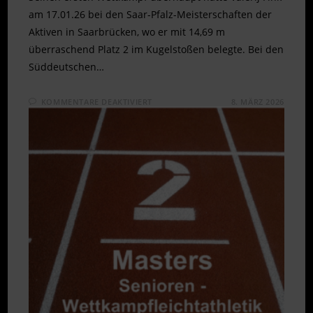
am 17.01.26 bei den Saar-Pfalz-Meisterschaften der
Aktiven in Saarbrücken, wo er mit 14,69 m
überraschend Platz 2 im Kugelstoßen belegte. Bei den
Süddeutschen…
FÜR
KOMMENTARE DEAKTIVIERT
8. MÄRZ 2026
VALERIJ
FINK
SIEGT
BEI
MASTERS-
DM
IN
DÜSSELDORF