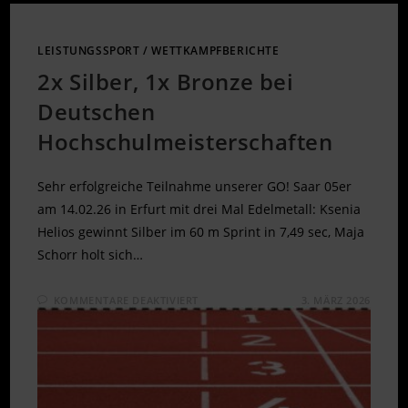
LEISTUNGSSPORT
/
WETTKAMPFBERICHTE
2x Silber, 1x Bronze bei
Deutschen
Hochschulmeisterschaften
Sehr erfolgreiche Teilnahme unserer GO! Saar 05er
am 14.02.26 in Erfurt mit drei Mal Edelmetall: Ksenia
Helios gewinnt Silber im 60 m Sprint in 7,49 sec, Maja
Schorr holt sich…
FÜR
KOMMENTARE DEAKTIVIERT
3. MÄRZ 2026
2X
SILBER,
1X
BRONZE
BEI
DEUTSCHEN
HOCHSCHULMEISTERSCHAFTEN