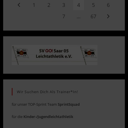
1
2
3
4
5
6
Zur vorherigen Seite
7
…
67
Zur nächst
Wir Suchen Dich Als Trainer*in!
für unser TOP-Sprint Team
SprintSquad
für die
Kinder-/Jugendleichtathletik