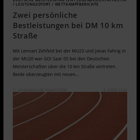
/
LEISTUNGSSPORT
/
WETTKAMPFBERICHTE
Zwei persönliche
Bestleistungen bei DM 10 km
Straße
Mit Lennart Zehfeld bei der MU23 und Jonas Fahrig in
der MU20 war GO! Saar 05 bei den Deutschen
Meisterschaften über die 10 km Straße vertreten.
Beide überzeugten mit neuen…
FÜR
KOMMENTARE DEAKTIVIERT
8. MÄRZ 2026
ZWEI
PERSÖNLICHE
BESTLEISTUNGEN
BEI
DM
10
KM
STRASSE