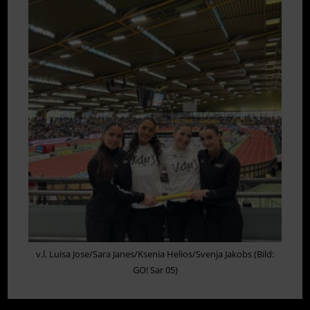
HELIOS
MIT
TOP-
LEISTUNG
BEI
HALLEN-
DM
v.l. Luisa Jose/Sara Janes/Ksenia Helios/Svenja Jakobs (Bild:
GO! Sar 05)