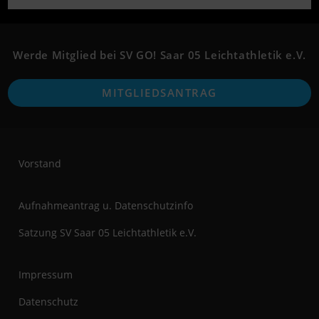
in
in
a
a
new
new
Werde Mitglied bei SV GO! Saar 05 Leichtathletik e.V.
tab
tab
O
MITGLIEDSANTRAG
i
a
n
t
Vorstand
Aufnahmeantrag u. Datenschutzinfo
Satzung SV Saar 05 Leichtathletik e.V.
Impressum
Datenschutz