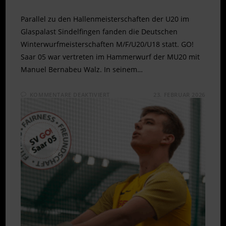
Parallel zu den Hallenmeisterschaften der U20 im
Glaspalast Sindelfingen fanden die Deutschen
Winterwurfmeisterschaften M/F/U20/U18 statt. GO!
Saar 05 war vertreten im Hammerwurf der MU20 mit
Manuel Bernabeu Walz. In seinem…
FÜR
KOMMENTARE DEAKTIVIERT
23. FEBRUAR 2026
WEITE
WÜRFE
BEI
DEUTSCHEN
WINTERWURFMEISTERSCHAFEN