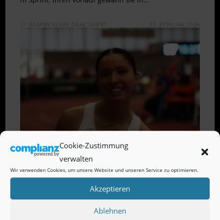
FÜR
KOMMENTARE DEAKTIVIERT
23. FEBRUAR 2026
LUISA
JOSE
STARK
IM
SPRINT
BEI
HALLEN
–
DJM
U20
Cookie-Zustimmung
verwalten
Wir verwenden Cookies, um unsere Website und unseren Service zu optimieren.
Akzeptieren
Ablehnen