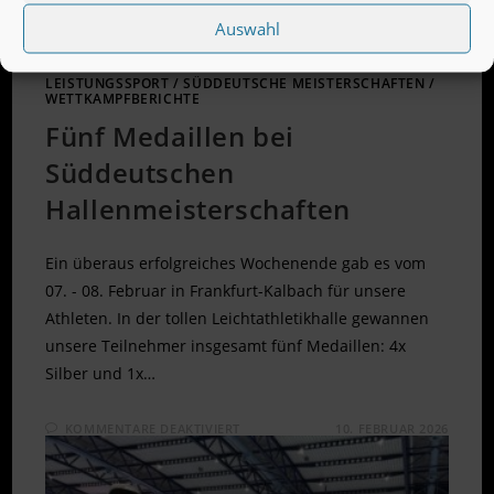
Auswahl
LEISTUNGSSPORT
/
SÜDDEUTSCHE MEISTERSCHAFTEN
/
WETTKAMPFBERICHTE
Fünf Medaillen bei
Süddeutschen
Hallenmeisterschaften
Ein überaus erfolgreiches Wochenende gab es vom
07. - 08. Februar in Frankfurt-Kalbach für unsere
Athleten. In der tollen Leichtathletikhalle gewannen
unsere Teilnehmer insgesamt fünf Medaillen: 4x
Silber und 1x…
FÜR
KOMMENTARE DEAKTIVIERT
10. FEBRUAR 2026
FÜNF
MEDAILLEN
BEI
SÜDDEUTSCHEN