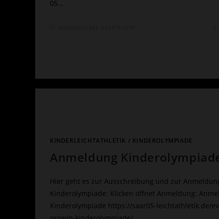
05…
FÜR
KOMMENTARE DEAKTIVIERT
6.
PROWIN
KINDEROLYMPIADE
WAR
EIN
TOLLES
FEST
KINDERLEICHTATHLETIK
/
KINDEROLYMPIADE
Anmeldung Kinderolympiad
Hier geht es zur Ausschreibung und zur Anmeldun
Kinderolympiade: Klicken öffnet Anmeldung: Anm
Kinderolympiade https://saar05-leichtathletik.de/e
prowin-kinderolympiade/