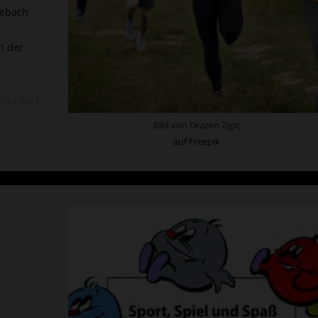
Lebach
n der
MÄRZ 2024
EN
Bild von Drazen Zigic
auf Freepik