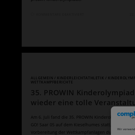
FÜR
KOMMENTARE DEAKTIVIERT
22
ANMELDUNG
KINDEROLYMPIADE
ALLGEMEIN
/
KINDERLEICHTATHLETIK
/
KINDEROLYM
WETTKAMPFBERICHTE
35. PROWIN Kinderolympiad
wieder eine tolle Veranstalt
Am 6. Juli fand die 35. PROWIN Kinderolympiade de
GO! Saar 05 auf dem Kieselhumes statt. Nach sorgfä
Wir verwend
Vorbereitung der Wettkampfanlagen durch ehrena