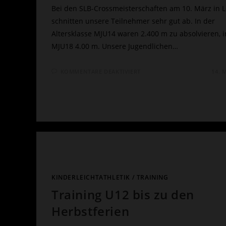
Bei den SLB-Crossmeisterschaften am 10. März in 
schnitten unsere Teilnehmer sehr gut ab. In der
Altersklasse MJU14 waren 2.400 m zu absolvieren, i
MJU18 4.00 m. Unsere Jugendlichen…
FÜR
KOMMENTARE DEAKTIVIERT
14. 
SLB-
CROSSMEISTERSCHAFT
MIT
SEHR
GUTEN
ERGEBNISSEN
FÜR
GO!
SAAR
05
KINDERLEICHTATHLETIK
/
TRAINING
Training U12 bis zu den
Herbstferien