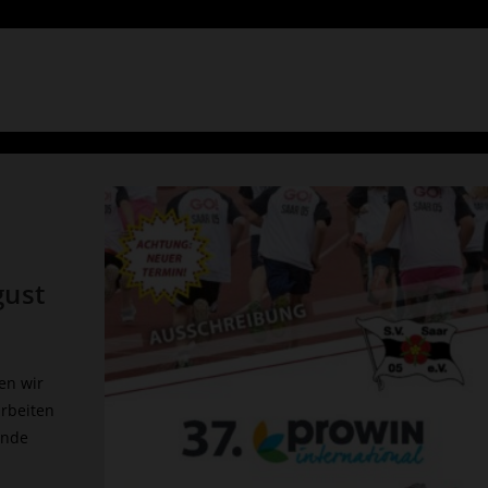
gust
en wir
arbeiten
Ende