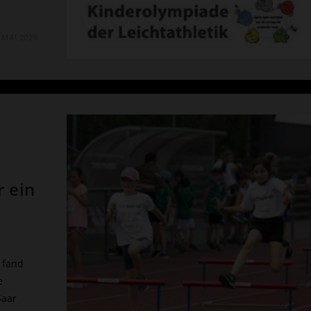
. MAI 2026
 ein
 fand
e
Saar