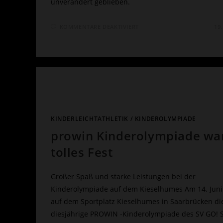
unverändert geblieben.
FÜR
KOMMENTARE DEAKTIVIERT
19
HINWEIS:
VERSCHIEBUNG
KINDEROLYMPIADE
AUF
30.
AUGUST
2026
KINDERLEICHTATHLETIK
/
KINDEROLYMPIADE
prowin Kinderolympiade war
tolles Fest
Großer Spaß und starke Leistungen bei der
Kinderolympiade auf dem Kieselhumes Am 14. Juni
auf dem Sportplatz Kieselhumes in Saarbrücken di
diesjährige PROWIN -Kinderolympiade des SV GO! 