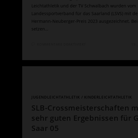
Leichtathletik und der TV Schwalbach wurden vom
Landessportverband für das Saarland (LSVS) mit d
Hermann-Neuberger-Preis 2023 ausgezeichnet. Be
setzen…
FÜR
KOMMENTARE DEAKTIVIERT
19.
AUSGEZEICHNETER
NACHWUCHSLEISTUNG
(BEITRAG
IM
FORUM-
MAGAZIN
28.04.24)
JUGENDLEICHTATHLETIK
/
KINDERLEICHTATHLETIK
SLB-Crossmeisterschaften m
sehr guten Ergebnissen für 
Saar 05