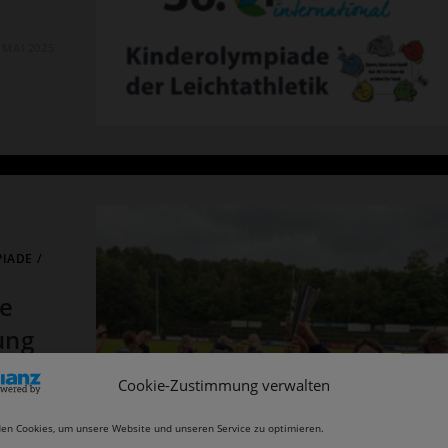
. MAI 2025
PIADE
/
e
ung
Cookie-Zustimmung verwalten
s SV
ltiger
en Cookies, um unsere Website und unseren Service zu optimieren.
mtliche