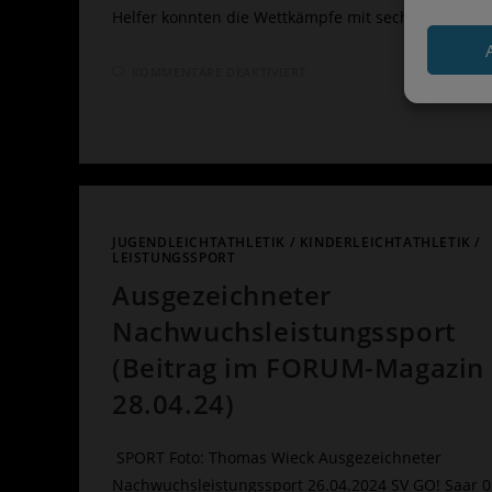
Helfer konnten die Wettkämpfe mit sechs…
FÜR
KOMMENTARE DEAKTIVIERT
16.
35.
PROWIN
KINDEROLYMPIADE
WIEDER
EINE
TOLLE
VERANSTALTUNG
JUGENDLEICHTATHLETIK
/
KINDERLEICHTATHLETIK
/
LEISTUNGSSPORT
Ausgezeichneter
Nachwuchsleistungssport
(Beitrag im FORUM-Magazin
28.04.24)
SPORT Foto: Thomas Wieck Ausgezeichneter
Nachwuchsleistungssport 26.04.2024 SV GO! Saar 0