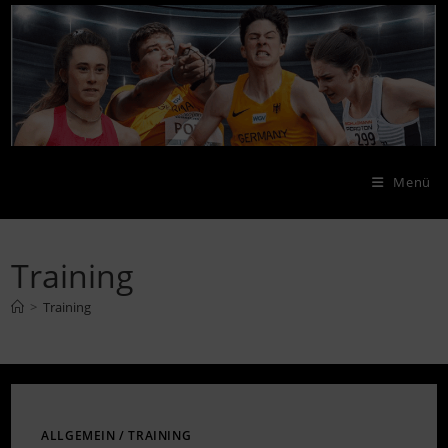
Zum
Inhalt
springen
Menü
Training
>
Training
ALLGEMEIN
/
TRAINING