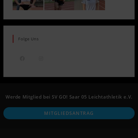
Folge Uns
Opens
Opens
in
in
a
a
new
new
Werde Mitglied bei SV GO! Saar 05 Leichtathletik e.V.
tab
tab
O
MITGLIEDSANTRAG
i
a
n