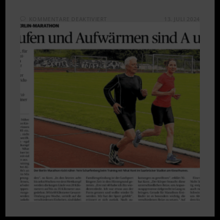
FÜR
KOMMENTARE DEAKTIVIERT
13. JULI 2024
EINLAUFEN
UND
AUFWÄRMEN
SIND
A
UND
O