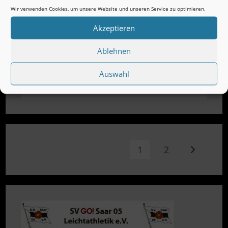
Wir verwenden Cookies, um unsere Website und unseren Service zu optimieren.
Akzeptieren
Ablehnen
Auswahl
1
2
Zur nächst