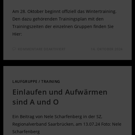
Am 28. Oktober beginnt offiziell das Wintertraining.
Den dazu gehörenden Trainingsplan mit den
Trainingszeiten der einzelnen Gruppen finden Sie
Hier:
FÜR
KOMMENTARE DEAKTIVIERT
14. OKTOBER 2024
WINTERTRAININGSPLAN
–
BEGINN
28.10.2024
LAUFGRUPPE
/
TRAINING
Einlaufen und Aufwärmen
sind A und O
Ein Beitrag von Nele Scharfenberg in der SZ,
Regionalverband Saarbrücken, am 13.07.24 Foto: Nele
Scharfenberg