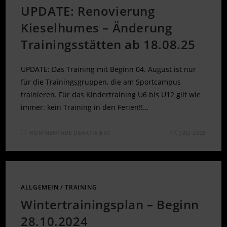
UPDATE: Renovierung
Kieselhumes – Änderung
Trainingsstätten ab 18.08.25
UPDATE: Das Training mit Beginn 04. August ist nur
für die Trainingsgruppen, die am Sportcampus
trainieren. Für das Kindertraining U6 bis U12 gilt wie
immer: kein Training in den Ferien!!…
FÜR
KOMMENTARE DEAKTIVIERT
17. JULI 2025
UPDATE:
RENOVIERUNG
KIESELHUMES
–
ÄNDERUNG
TRAININGSSTÄTTEN
AB
18.08.25
ALLGEMEIN
/
TRAINING
Wintertrainingsplan – Beginn
28.10.2024