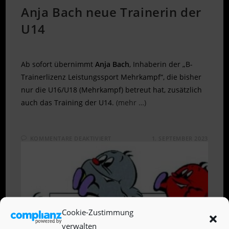
Anja Bach neue Trainerin der
U14
Ab sofort übernimmt
Anja Bach
, Inhaberin der „B-
Trainerlizenz Leistungssport Mehrkampf“, die bisher
nur die U16/U18 (Mehrkampf) betreut hat, zusätzlich
auch das Training der U14.
(mehr …)
FÜR
KOMMENTARE DEAKTIVIERT
1. SEPTEMBER 2023
ANJA
BACH
NEUE
TRAINERIN
DER
U14
Cookie-Zustimmung
verwalten