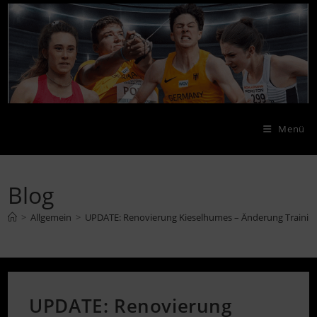
Zum
Inhalt
springen
Menü
Blog
>
Allgemein
>
UPDATE: Renovierung Kieselhumes – Änderung Training
UPDATE: Renovierung