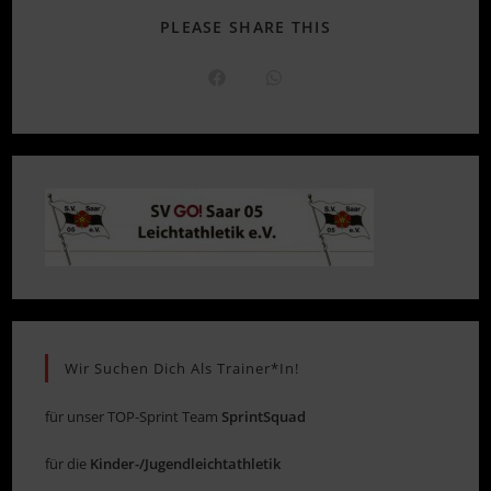
DIESEN
PLEASE SHARE THIS
INHALT
TEILEN
Öffnet
Öffnet
in
in
einem
einem
neuen
neuen
Fenster
Fenster
Wir Suchen Dich Als Trainer*in!
für unser TOP-Sprint Team
SprintSquad
für die
Kinder-/Jugendleichtathletik