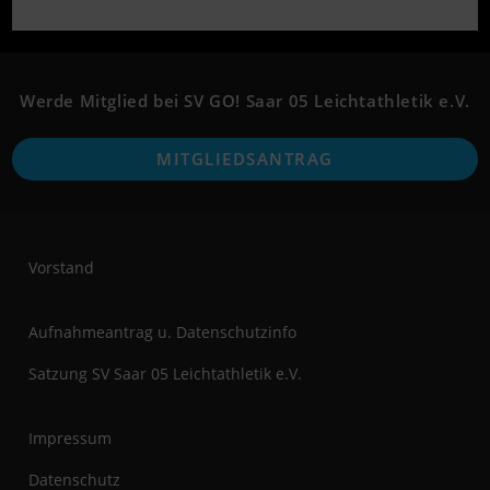
Opens
Opens
in
in
a
a
new
new
Werde Mitglied bei SV GO! Saar 05 Leichtathletik e.V.
tab
tab
O
MITGLIEDSANTRAG
i
a
n
t
Vorstand
Aufnahmeantrag u. Datenschutzinfo
Satzung SV Saar 05 Leichtathletik e.V.
Impressum
Datenschutz