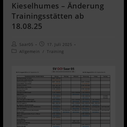
Kieselhumes – Änderung
Trainingsstätten ab
18.08.25
Beitrags-
Beitrag
Saar05
17. Juli 2025
Autor:
veröffentlicht:
Beitrags-
Allgemein
/
Training
Kategorie: