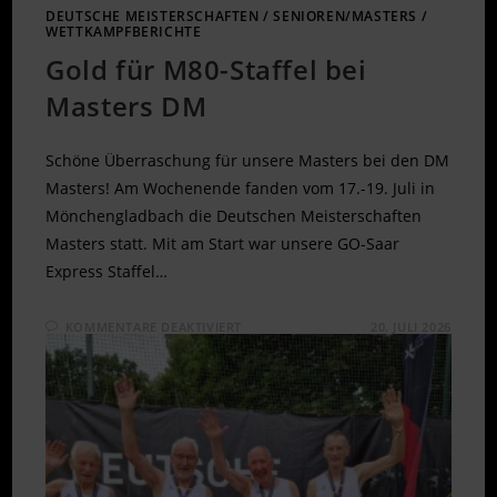
DEUTSCHE MEISTERSCHAFTEN
/
SENIOREN/MASTERS
/
WETTKAMPFBERICHTE
Gold für M80-Staffel bei
Masters DM
Schöne Überraschung für unsere Masters bei den DM
Masters! Am Wochenende fanden vom 17.-19. Juli in
Mönchengladbach die Deutschen Meisterschaften
Masters statt. Mit am Start war unsere GO-Saar
Express Staffel…
FÜR
KOMMENTARE DEAKTIVIERT
20. JULI 2026
GOLD
FÜR
M80-
STAFFEL
BEI
MASTERS
DM