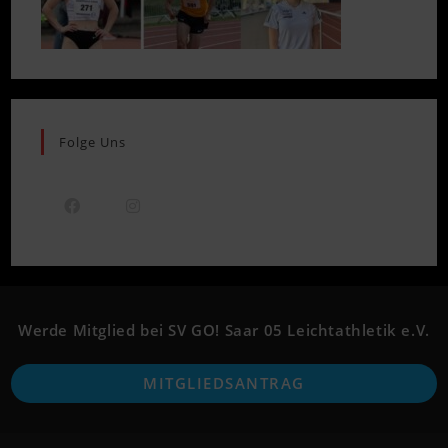
Folge Uns
Opens
Opens
in
in
a
a
new
new
Werde Mitglied bei SV GO! Saar 05 Leichtathletik e.V.
tab
tab
O
MITGLIEDSANTRAG
i
a