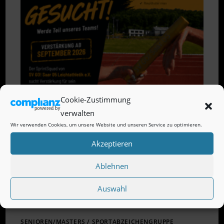
SUCHT
VERSTÄRKUNG
Cookie-Zustimmung
verwalten
Wir verwenden Cookies, um unsere Website und unseren Service zu optimieren.
Akzeptieren
Ablehnen
Auswahl
SENIOREN/MASTERS
/
SPORTABZEICHENGRUPPE