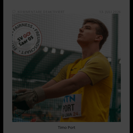
FÜR
KOMMENTARE DEAKTIVIERT
13. JULI 2026
SILBER
UND
BRONZE
BEI
DM
U23
IN
WATTENSCHEID
Timo Port