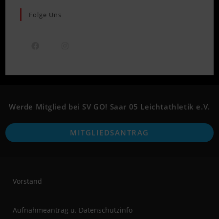
Folge Uns
Opens
Opens
in
in
a
a
new
new
Werde Mitglied bei SV GO! Saar 05 Leichtathletik e.V.
tab
tab
O
MITGLIEDSANTRAG
i
a
n
t
Vorstand
Aufnahmeantrag u. Datenschutzinfo