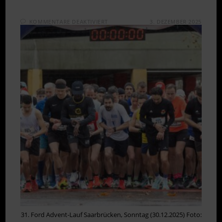
FÜR
KOMMENTARE DEAKTIVIERT
3. DEZEMBER 2025
JAN
LUKAS
BECKER
UND
LAURA
JACQUET
SIEGEN
BEI
FORD
ADVENTLAUF
31. Ford Advent-Lauf Saarbrücken, Sonntag (30.12.2025) Foto: