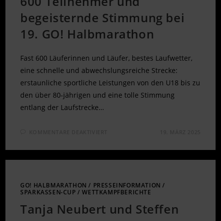
600 Teilnehmer und
begeisternde Stimmung bei
19. GO! Halbmarathon
Fast 600 Läuferinnen und Läufer, bestes Laufwetter,
eine schnelle und abwechslungsreiche Strecke:
erstaunliche sportliche Leistungen von den U18 bis zu
den über 80-jährigen und eine tolle Stimmung
entlang der Laufstrecke…
FÜR
KOMMENTARE DEAKTIVIERT
19. MÄRZ 2025
600
TEILNEHMER
UND
BEGEISTERNDE
STIMMUNG
BEI
19.
GO!
GO! HALBMARATHON
/
PRESSEINFORMATION
/
HALBMARATHON
SPARKASSEN-CUP
/
WETTKAMPFBERICHTE
Tanja Neubert und Steffen