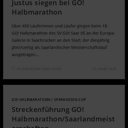
Justus siegen bei GO!
Halbmarathon
Über 450 Läuferinnen und Läufer gingen beim 18.
GO! Halbmarathon des SV GO! Saar 05 an der Europa-
Galerie in Saarbrücken an den Start, der diesjährig
gleichzeitig als Saarländischer Meisterschaftslauf
ausgetragen…
FÜR
KOMMENTARE DEAKTIVIERT
21. MÄRZ 2024
TANJA
NEUBERT
UND
STEFFEN
JUSTUS
SIEGEN
BEI
GO!
GO! HALBMARATHON
/
SPARKASSEN-CUP
HALBMARATHON
Streckenführung GO!
Halbmarathon/Saarlandmeist