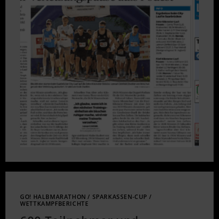
–
SZ
VOM
20.05.25
GO! HALBMARATHON
/
SPARKASSEN-CUP
/
WETTKAMPFBERICHTE