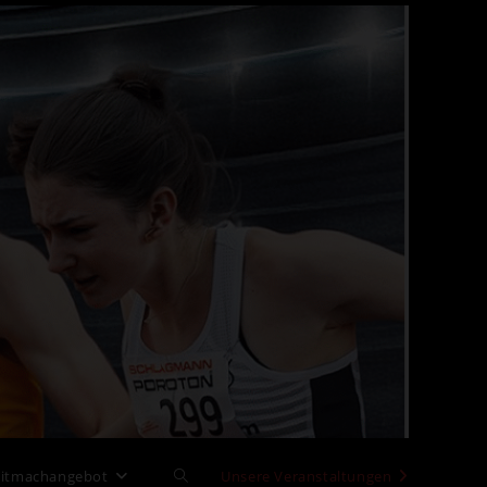
pftermine
>
GO! Saar 05 mit fünf Starterinnen bei DM in Leipzig
itmachangebot
Website-
Unsere Veranstaltungen