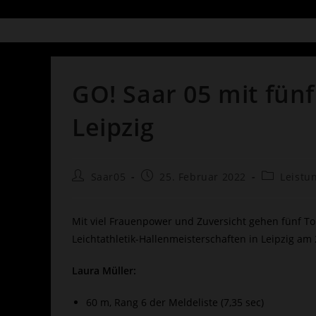
GO! Saar 05 mit fünf
Leipzig
Beitrags-
Beitrag
Beitrags-
Saar05
25. Februar 2022
Leistu
Autor:
veröffentlicht:
Kategorie:
Mit viel Frauenpower und Zuversicht gehen fünf T
Leichtathletik-Hallenmeisterschaften in Leipzig am 
Laura Müller:
60 m, Rang 6 der Meldeliste (7,35 sec)