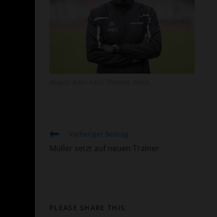
Abigail Adjei Foto: Thomas Wieck
Weitere
Vorheriger Beitrag
Artikel
Müller setzt auf neuen Trainer
ansehen
DIESEN
PLEASE SHARE THIS