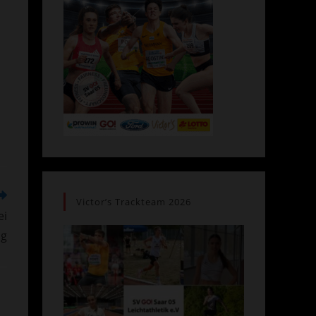
Victor’s Trackteam 2026
ei
ig
ffnet