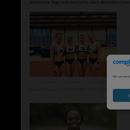
Meldeliste liegt und zweifellos auch Medaillenchan
Wir verwend
v.l. nach rechts: Lea Halmans, Laura Müller,
Paula Grauvogel, Lisa Maihöfer (Bild: privat)