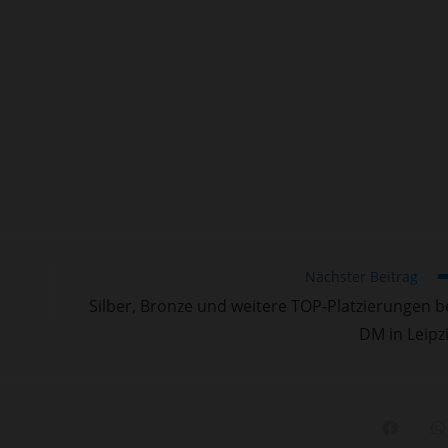
Nächster Beitrag
Silber, Bronze und weitere TOP-Platzierungen b
DM in Leipz
Öffnet
Ö