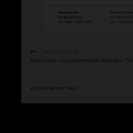
Weitere
Vorheriger Beitrag
Artikel
Maja Schorr mit phänomenaler Bestzeit in Tri
ansehen
DIESEN
PLEASE SHARE THIS
INHALT
TEILEN