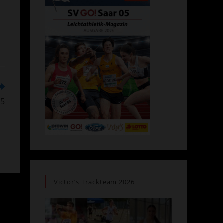
25
ffnet
n
inem
euen
enster
Victor’s Trackteam 2026