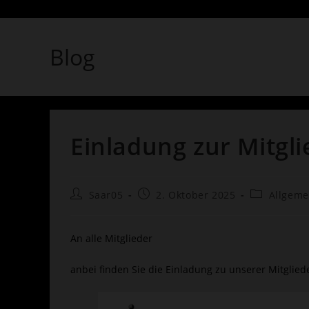
Blog
Einladung zur Mitg
Beitrags-
Beitrag
Beitrags-
Saar05
2. Oktober 2025
Allgeme
Autor:
veröffentlicht:
Kategorie:
An alle Mitglieder
anbei finden Sie die Einladung zu unserer Mitgli