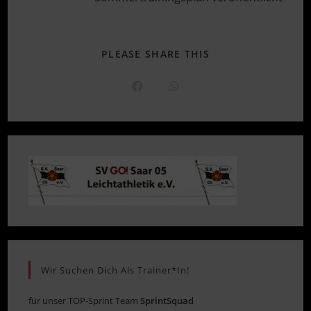
DIESEN
PLEASE SHARE THIS
INHALT
TEILEN
Öffnet
Öffnet
in
in
einem
einem
neuen
neuen
Fenster
Fenster
Wir Suchen Dich Als Trainer*in!
für unser TOP-Sprint Team
SprintSquad