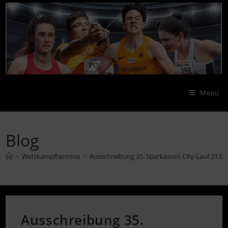
Zum
Inhalt
springen
Menü
Blog
>
Wettkampftermine
>
Ausschreibung 35. Sparkassen City-Lauf 21.05
Ausschreibung 35.