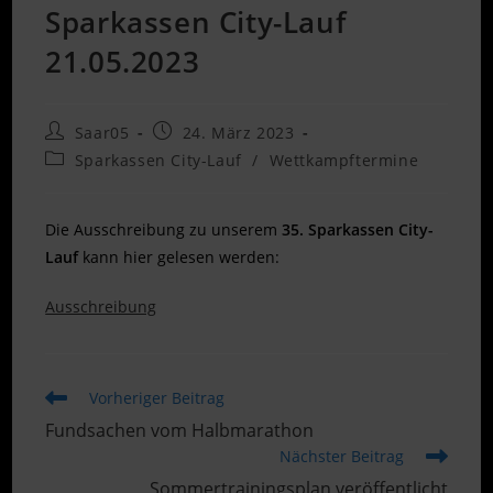
Sparkassen City-Lauf
21.05.2023
Beitrags-
Beitrag
Saar05
24. März 2023
Autor:
veröffentlicht:
Beitrags-
Sparkassen City-Lauf
/
Wettkampftermine
Kategorie:
Die Ausschreibung zu unserem
35. Sparkassen City-
Lauf
kann hier gelesen werden:
Ausschreibung
Weitere
Vorheriger Beitrag
Artikel
Fundsachen vom Halbmarathon
ansehen
Nächster Beitrag
Sommertrainingsplan veröffentlicht