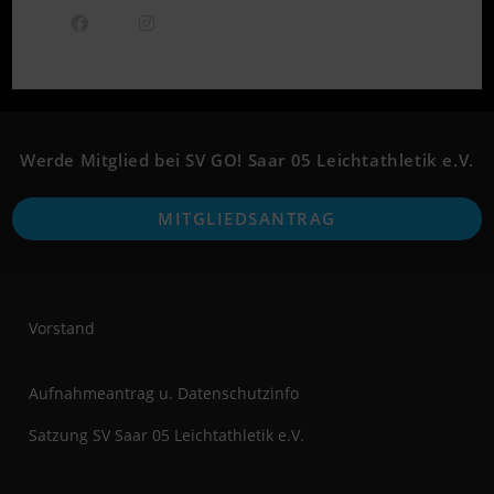
Opens
Opens
in
in
a
a
new
new
Werde Mitglied bei SV GO! Saar 05 Leichtathletik e.V.
tab
tab
O
MITGLIEDSANTRAG
i
a
n
t
Vorstand
Aufnahmeantrag u. Datenschutzinfo
Satzung SV Saar 05 Leichtathletik e.V.