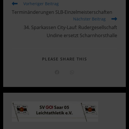
Weitere
Vorheriger Beitrag
Artikel
Terminänderungen SLB-Einzelmeisterschaften
ansehen
Nächster Beitrag
34. Sparkassen City-Lauf: Rudergesellschaft
Undine ersetzt Scharnhorsthalle
DIESEN
PLEASE SHARE THIS
INHALT
TEILEN
Öffnet
Öffnet
in
in
einem
einem
neuen
neuen
Fenster
Fenster