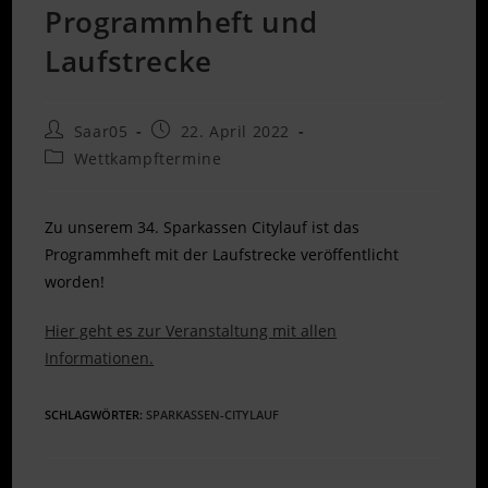
Programmheft und
Laufstrecke
Beitrags-
Beitrag
Saar05
22. April 2022
Autor:
veröffentlicht:
Beitrags-
Wettkampftermine
Kategorie:
Zu unserem 34. Sparkassen Citylauf ist das
Programmheft mit der Laufstrecke veröffentlicht
worden!
Hier geht es zur Veranstaltung mit allen
Informationen.
SCHLAGWÖRTER
:
SPARKASSEN-CITYLAUF