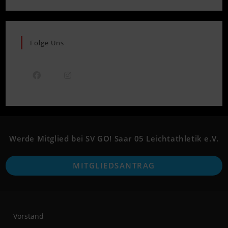
Folge Uns
Opens
Opens
in
in
a
a
new
new
Werde Mitglied bei SV GO! Saar 05 Leichtathletik e.V.
tab
tab
O
MITGLIEDSANTRAG
i
a
n
t
Vorstand