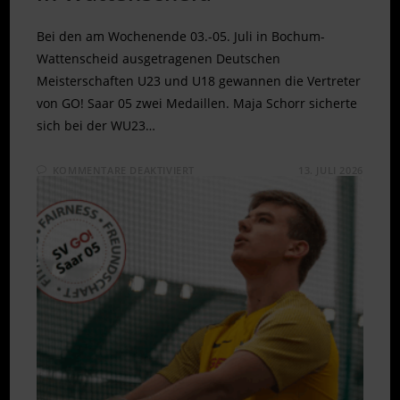
Bei den am Wochenende 03.-05. Juli in Bochum-
Wattenscheid ausgetragenen Deutschen
Meisterschaften U23 und U18 gewannen die Vertreter
von GO! Saar 05 zwei Medaillen. Maja Schorr sicherte
sich bei der WU23…
FÜR
KOMMENTARE DEAKTIVIERT
13. JULI 2026
SILBER
UND
BRONZE
BEI
DM
U23
IN
WATTENSCHEID