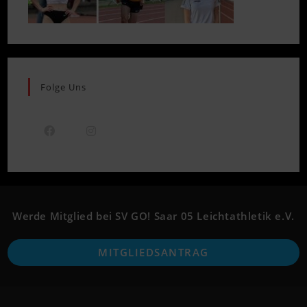
Folge Uns
Opens
Opens
in
in
a
a
new
new
Werde Mitglied bei SV GO! Saar 05 Leichtathletik e.V.
tab
tab
O
MITGLIEDSANTRAG
i
a
n