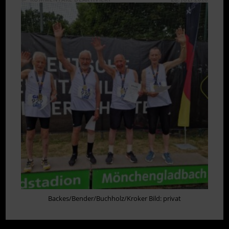
GOLD
FÜR
M80-
STAFFEL
BEI
MASTERS
DM
Backes/Bender/Buchholz/Kroker Bild: privat