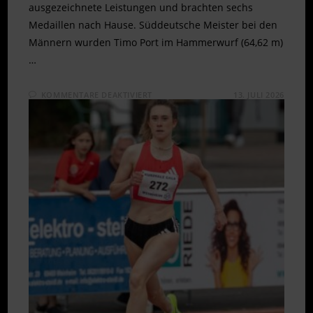
ausgezeichnete Leistungen und brachten sechs
Medaillen nach Hause. Süddeutsche Meister bei den
Männern wurden Timo Port im Hammerwurf (64,62 m)
…
FÜR
KOMMENTARE DEAKTIVIERT
13. JULI 2026
SECHS
MEDAILLEN
BEI
SÜDDEUTSCHEN
MEISTERSCHAFTEN
IN
KOBLENZ