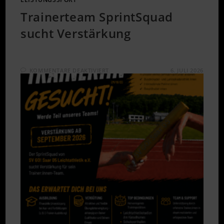
Trainerteam SprintSquad
sucht Verstärkung
FÜR
KOMMENTARE DEAKTIVIERT
6. JULI 2026
TRAINERTEAM
SPRINTSQUAD
SUCHT
VERSTÄRKUNG