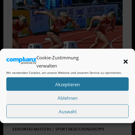
MIT
14
MEDAILLEN
Cookie-Zustimmung
verwalten
Wir verwenden Cookies, um unsere Website und unseren Service zu optimieren.
Akzeptieren
Ablehnen
Auswahl
SENIOREN/MASTERS
/
SPORTABZEICHENGRUPPE