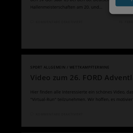
Hallenmeisterschaften am 20. und…
FÜR
KOMMENTARE DEAKTIVIERT
15. FEB
LAURA
MÜLLER
UND
LEA
HALMANS
IN
DORTMUND
AM
START
SPORT ALLGEMEIN
/
WETTKAMPFTERMINE
Video zum 26. FORD Adventla
Hier finden alle Interessierte ein schönes Video, da
"Virtual-Run" teilzunehmen. Wir hoffen, es motivie
FÜR
KOMMENTARE DEAKTIVIERT
VIDEO
ZUM
26.
FORD