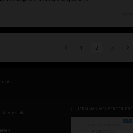
3. JULI 20
1
2
3
Zur vorherigen Seite
Zur
 e.V.
HERMANN-NEUBERGER-PREI
listen-Archiv
lerien