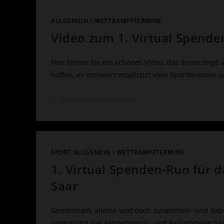
ADVENTLAUF
ALS
VIRTUAL-
RUN
ALLGEMEIN
/
WETTKAMPFTERMINE
Video zum 1. Virtual Spende
Hier finden Sie ein schönes Video, das Ihnen zeigt
hoffen, es motiviert möglichst viele Sportlerinnen
FÜR
KOMMENTARE DEAKTIVIERT
VIDEO
ZUM
1.
VIRTUAL
SPENDEN-
RUN
VON
SV
SPORT ALLGEMEIN
/
WETTKAMPFTERMINE
GO!
SAAR
1. Virtual Spenden-Run für d
05
Saar
Gemeinsam, alleine und doch zusammen- und dabei 
unterstützt das Kinderhospiz- und Palliativteam Sa