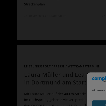
Streckenplan
FÜR
KOMMENTARE DEAKTIVIERT
27
33.
SPARKASSEN
CITY-
LAUF
AM
01.08.2021
–
STRECKENPLAN
LEISTUNGSSPORT
/
PRESSE
/
WETTKAMPFTERMINE
Laura Müller und Lea Halma
in Dortmund am Start
Wir verwend
Mit Laura Müller auf der 400 m-Strecke und Lea H
im Hochsprung gehen 2 vielversprechende Athletin
den SV GO! Saar 05 bei den 68. Deutschen