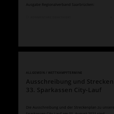
Ausgabe Regionalverband Saarbrücken:
FÜR
KOMMENTARE DEAKTIVIERT
4.
SAAR-
05-
LEICHTATHLETEN
KÄMPFEN
UM
MEISTER-
TITEL
ALLGEMEIN
/
WETTKAMPFTERMINE
Ausschreibung und Strecken
33. Sparkassen City-Lauf
Die Ausschreibung und der Streckenplan zu unser
Sparkassen City-Lauf am 01. August 2021 sind