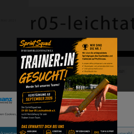
. MAI 2021
ns
Cookie-Zustimmung verwalten
en Cookies, um unsere Website und unseren Service zu optimieren.
almans
nen für
Akzeptieren
Ablehnen
Auswahl