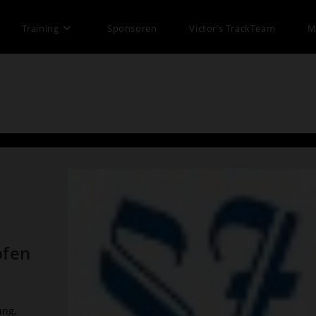
Training
Sponsoren
Victor’s TrackTeam
M
pfen
ung,