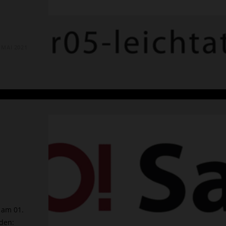
. MAI 2021
 am 01.
den: