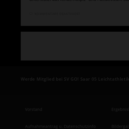
FÜR
KOMMENTARE DEAKTIVIERT
1.
VIRTUAL
SPENDEN-
RUN
FÜR
DAS
KINDERHOSPIZ-
UND
PALLIATIVTEAM
SAAR
Werde Mitglied bei SV GO! Saar 05 Leichtathletik
Vorstand
Ergebnis
Aufnahmeantrag u. Datenschutzinfo
Bilderga