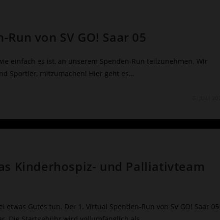
n-Run von SV GO! Saar 05
, wie einfach es ist, an unserem Spenden-Run teilzunehmen. Wir
 und Sportler, mitzumachen! Hier geht es…
6. JULI 20
as Kinderhospiz- und Palliativteam
etwas Gutes tun. Der 1. Virtual Spenden-Run von SV GO! Saar 05
ar. Die Startgebühr wird vollumfänglich als…