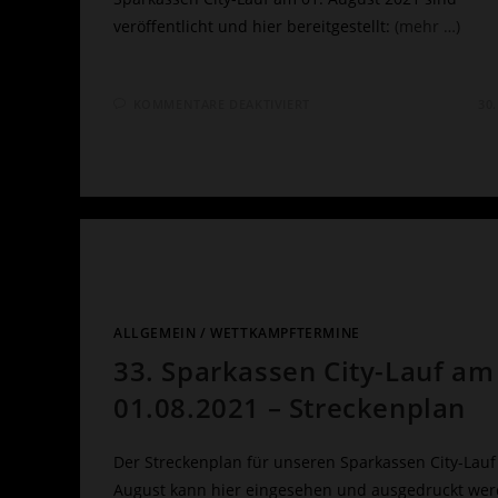
veröffentlicht und hier bereitgestellt:
(mehr …)
FÜR
KOMMENTARE DEAKTIVIERT
30
AUSSCHREIBUNG
UND
STRECKENPLAN
33.
SPARKASSEN
CITY-
LAUF
ALLGEMEIN
/
WETTKAMPFTERMINE
33. Sparkassen City-Lauf am
01.08.2021 – Streckenplan
Der Streckenplan für unseren Sparkassen City-Lauf
August kann hier eingesehen und ausgedruckt wer