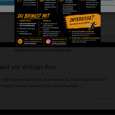
RUAR 2021
Werde Teil unserer SprintSquad!
uf als Virtual-Run
s zeigt, wie einfach es ist, an unserem 26. FORD Adventlauf als
rt möglichst viele Läufer*innen, mitzumachen! …
15. NOVEMBER 20