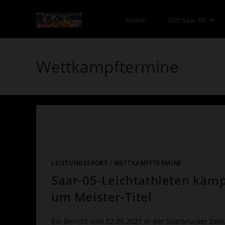
Zum
Inhalt
Home
GO! Saar 05
springen
Wettkampftermine
LEISTUNGSSPORT
/
WETTKAMPFTERMINE
Saar-05-Leichtathleten käm
um Meister-Titel
Ein Bericht vom 02.06.2021 in der Saarbrücker Zeit